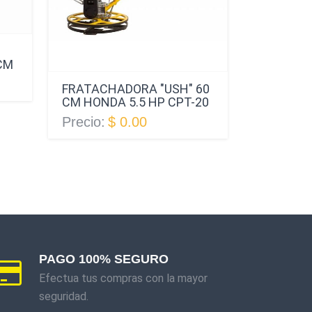
FRATACH
CM
120CM B
FRATACHADORA "USH" 60
CON MAN
CM HONDA 5.5 HP CPT-20
Precio:
$
Precio:
$ 0.00
PAGO 100% SEGURO
Efectua tus compras con la mayor
seguridad.