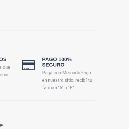
OS
PAGO 100%
SEGURO
s que
Pagá con MercadoPago
ecio
en nuestro sitio, recibí tu
factura "A" ó "B".
ga