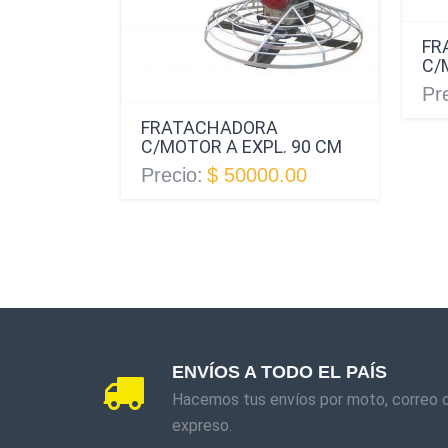
FR
C/
Pr
FRATACHADORA
C/MOTOR A EXPL. 90 CM
Precio:
$ 50000.00
ENVÍOS A TODO EL PAÍS
Hacemos tus envíos por moto, correo 
expreso.