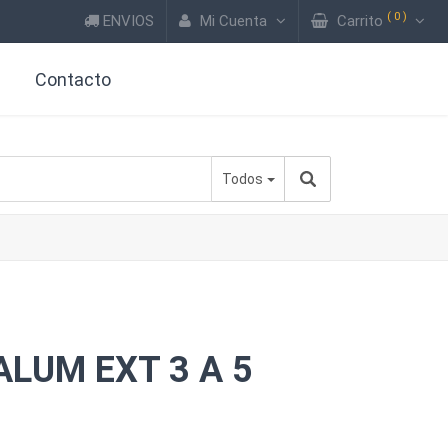
(
0
)
ENVIOS
Mi Cuenta
Carrito
?
Contacto
Todos
LUM EXT 3 A 5