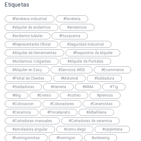
Etiquetas
#ferreteria industrial
#ferreteria
#alquiler de andamios
#andamios
#andamio tubular
#Husqvarna
#Representante Oficial
#Seguridad Industrial
#Alquiler de Herramientas
#Requisitos de Alquiler
#Andamios Colgantes
#Alquiler de Puntales
#Alquiler en Easy
#Servicios WEB
#Ecommerce
#Portal de Clientes
#Motomel
#Soldadura
#Soldadoras
#Herrería
#MMA
#Tig
#Mig
#Evento
#sorteo
#premios
#Colocacion
#Colocadores
#Ceramistas
#Ceramica
#Porcelanato
#Albañileria
#Cortadoras manuales
#Cortadoras de ceramica
#amoladora angular
#como elegir
#carpinteria
#hormigonistas
#hormigon
#unboxing