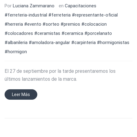
Por
Luciana Zammarano
en
Capacitaciones
#ferreteria-industrial
#ferreteria
#representante-oficial
#herreria
#evento
#sorteo
#premios
#colocacion
#colocadores
#ceramistas
#ceramica
#porcelanato
#albanileria
#amoladora-angular
#carpinteria
#hormigonistas
#hormigon
El 27 de septiembre por la tarde presentaremos los
últimos lanzamientos de la marca.
Leer Más