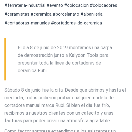
#ferreteria-industrial
#evento
#colocacion
#colocadores
#ceramistas
#ceramica
#porcelanato
#albanileria
#cortadoras-manuales
#cortadoras-de-ceramica
El día 8 de junio de 2019 montamos una carpa
de demostración junto a Kalydon Tools para
presentar toda la línea de cortadoras de
cerámica Rubi.
Sábado 8 de junio fue la cita. Desde que abrimos y hasta el
mediodia, todos pudieron probar cualquier modelo de
cortadora manual marca Rubi. Si bien el día fue frío,
recibimos a nuestros clientes con un cafecito y unas
facturas para poder crear una atmósfera agradable .
Como factor sorpresa extendimos a los asistentes un