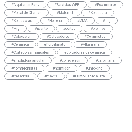
#Alquiler en Easy
#Servicios WEB
#Ecommerce
#Portal de Clientes
#Motomel
#Soldadura
#Soldadoras
#Herrería
#MMA
#Tig
#Mig
#Evento
#sorteo
#premios
#Colocacion
#Colocadores
#Ceramistas
#Ceramica
#Porcelanato
#Albañileria
#Cortadoras manuales
#Cortadoras de ceramica
#amoladora angular
#como elegir
#carpinteria
#hormigonistas
#hormigon
#unboxing
#fresadora
#makita
#Punto Especialista