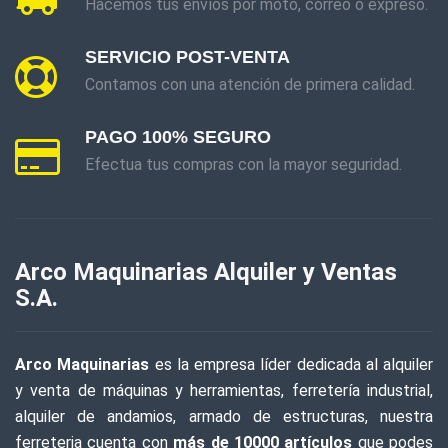
Hacemos tus envíos por moto, correo o expreso.
BIASSONI
SERVICIO POST-VENTA
BRAVO
Contamos con una atención de primera calidad.
CAS
PAGO 100% SEGURO
CERAMICRUZ
Efectua tus compras con la mayor seguridad.
COIMFER
CONOFLEX
Arco Maquinarias Alquiler y Ventas
CORTRIFIL
S.A.
DOBLE A
ESLINGAR
Arco Maquinarias
es la empresa líder dedicada al alquiler
y venta de máquinas y herramientas, ferretería industrial,
EVEL
alquiler de andamios, armado de estructuras, nuestra
FRAVIDA
ferreteria cuenta con
más de 10000 artículos
que podes