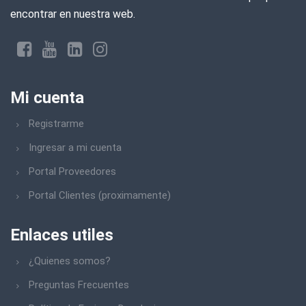
encontrar en nuestra web.
TEKBOND
MSA
KAIKEN
Mi cuenta
NORTON ABRASIVOS
Registrarme
FISCHER
Ingresar a mi cuenta
TRUPER
Portal Proveedores
CATERPILLAR
Portal Clientes (proximamente)
KLINGSTPOR
Enlaces utiles
WEMBLEY READY TO WORK
CRAFTMAN
¿Quienes somos?
Preguntas Frecuentes
ACQUASYSTEM