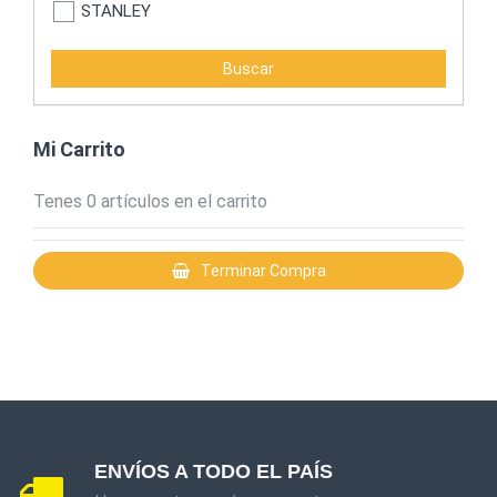
STANLEY
STRONGER
LUSQTOFF
MOTOMEL
Mi Carrito
TACTIX
Tenes
0
artículos en el carrito
Bremen
Terminar Compra
BLACK & DECKER
TOTAL HERRAMIENTAS
TITEBOND
ADIABATIC
ATLAS
ENVÍOS A TODO EL PAÍS
BARBERO