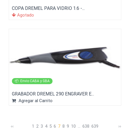
COPA DREMEL PARA VIDRIO 1.6 -...
Agotado
📦
Envio CABA y GBA
GRABADOR DREMEL 290 ENGRAVER E...
Agregar al Carrito
‹
‹
1
2
3
4
5
6
7
8
9
10
...
638
639
›
›