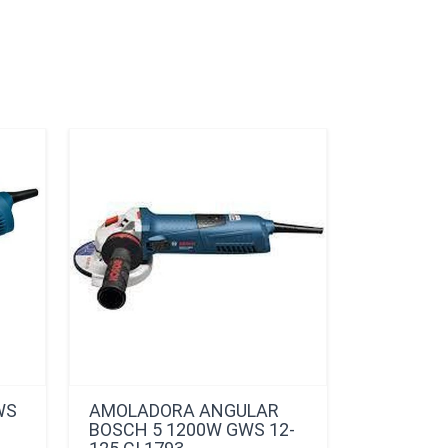
WS
AMOLADORA ANGULAR
AMOL AN
BOSCH 5 1200W GWS 12-
1500W GW