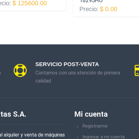
1829JHO
ecio:
$ 125600.00
Precio:
$ 0.00
SERVICIO POST-VENTA
o
Contamos con una atención de primera
calidad.
tas S.A.
Mi cuenta
Registrarme
l alquiler y venta de máquinas
Ingresar a mi cuenta