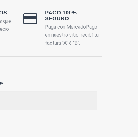
OS
PAGO 100%
SEGURO
s que
Pagá con MercadoPago
ecio
en nuestro sitio, recibí tu
factura "A" ó "B".
ga