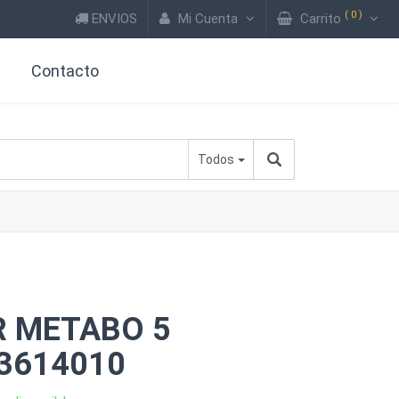
(
0
)
ENVIOS
Mi Cuenta
Carrito
?
Contacto
Todos
 METABO 5
3614010