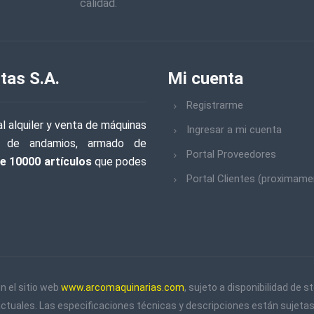
calidad.
tas S.A.
Mi cuenta
Registrarme
l alquiler y venta de máquinas
Ingresar a mi cuenta
iler de andamios, armado de
Portal Proveedores
e 10000 artículos
que podes
Portal Clientes (proximame
n el sitio web
www.arcomaquinarias.com
, sujeto a disponibilidad de
actuales. Las especificaciones técnicas y descripciones están sujetas