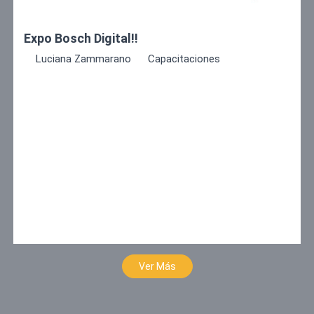
14/05/2020
Expo Bosch Digital!!
Luciana Zammarano
Capacitaciones
Debido a la situación que estamos atravesando, nos
sumamos a las iniciativas digitales y de la mejor
manera!
Ver Más